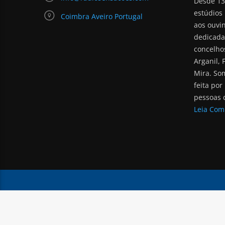
Desde 13
estúdios 
Coimbra Aveiro Portugal
aos ouvi
dedicada
concelho
Arganil, 
Mira. So
feita por
pessoas d
Leia Com
RÁDIO SENSAÇÕES | TODOS OS DIREITOS RESE
TERMOS DE SERVIÇO
POLÍTICA DE PRIVACIDADE