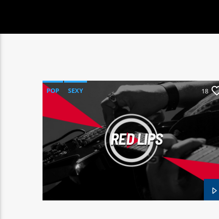
POP
SEXY
18
RED LIPS