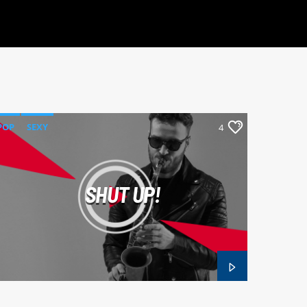
POP
SEXY
4
SHUT UP!