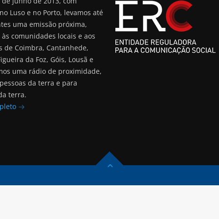
 de junho de 2013, com
no Luso e no Porto, levamos até
ntes uma emissão próxima,
 às comunidades locais e aos
s de Coimbra, Cantanhede,
Figueira da Foz, Góis, Lousã e
mos uma rádio de proximidade,
 pessoas da terra e para
a terra.
pleto
RVADOS | DESIGN BY HOSTING STREAM