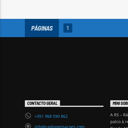
PÁGINAS
1
CONTACTO GERAL
MINI SOB
A RS – R
+351 968 590 862
palco à r
info@radiosensacoes.com