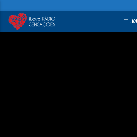
HO
FAIXA ATUAL
PRESA A TI
100
CRISTINA ARDISSON