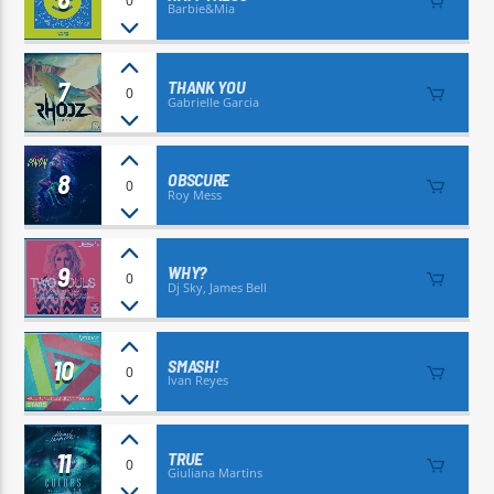
0
Barbie&Mia
7
THANK YOU
0
Gabrielle Garcia
8
OBSCURE
0
Roy Mess
9
WHY?
0
Dj Sky, James Bell
10
SMASH!
0
Ivan Reyes
11
TRUE
0
Giuliana Martins