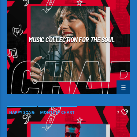
MUSIC COLLECTION FOR THE SOUL
HAPPY SONG
MONTHLY CHART
3
SUMMER CHART
TECH HOUSE