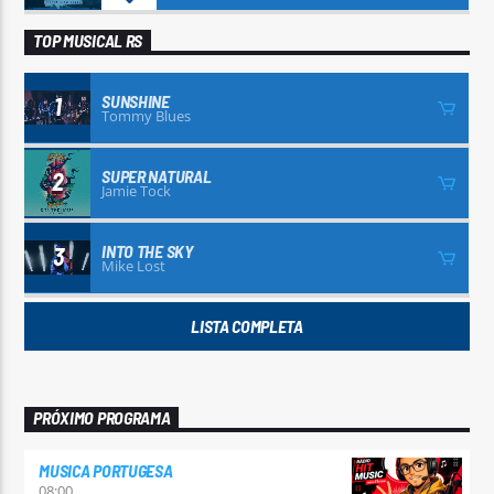
TOP MUSICAL RS
SUNSHINE
1
Tommy Blues
SUPER NATURAL
2
Jamie Tock
INTO THE SKY
3
Mike Lost
LISTA COMPLETA
PRÓXIMO PROGRAMA
MUSICA PORTUGESA
08:00