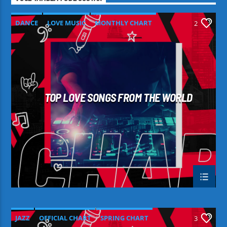
DANCE
LOVE MUSIC
MONTHLY CHART
2
SPRING CHART
TOP LOVE SONGS FROM THE WORLD
JAZZ
OFFICIAL CHART
SPRING CHART
3