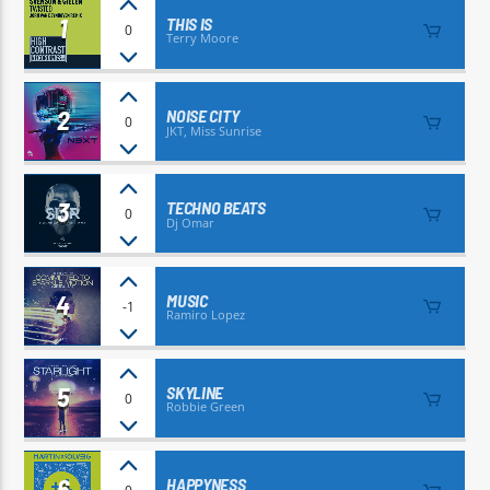
1
THIS IS
0
Terry Moore
2
NOISE CITY
0
JKT, Miss Sunrise
RÁDIO SENSAÇÕES 128Kbps
3
TECHNO BEATS
0
Dj Omar
4
MUSIC
-1
Ramiro Lopez
5
SKYLINE
0
Robbie Green
6
HAPPYNESS